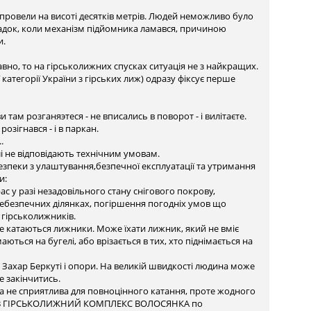
и провели на висоті десятків метрів. Людей неможливо було
падок, коли механізм підйомника ламався, причиною
и.
но, то на гірськолижних спусках ситуація не з найкращих.
категорії України з гірських лиж) одразу фіксує перше
ви там розганяэтеся - не вписались в поворот - і вилітаєте.
розігнався - і в паркан.
.
лі не відповідають технічним умовам.
езпеки з улаштування,безпечної експлуатації та утримання
и:
с у разі незадовільного стану снігового покрову,
 небезпечних ділянках, погіршення погодніх умов що
 гірськолижників.
де катаються лижники. Може їхати лижник, який не вміє
німаються на бугелі, або врізається в тих, хто піднімається на
а Захар Беркуті і опори. На великій швидкості людина може
е закінчитись.
а не сприятлива для повноцінного катання, проте жодного
ТзОВ ГIРСЬКОЛИЖНИЙ КОМПЛЕКС ВОЛОСЯНКА по