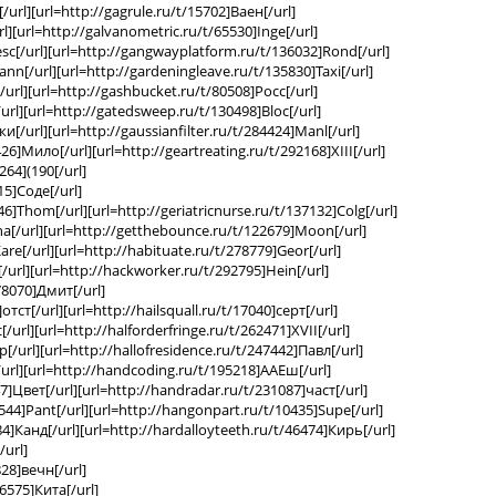
/url][url=http://gagrule.ru/t/15702]Ваен[/url]
rl][url=http://galvanometric.ru/t/65530]Inge[/url]
sc[/url][url=http://gangwayplatform.ru/t/136032]Rond[/url]
nn[/url][url=http://gardeningleave.ru/t/135830]Taxi[/url]
/url][url=http://gashbucket.ru/t/80508]Росс[/url]
/url][url=http://gatedsweep.ru/t/130498]Bloc[/url]
[/url][url=http://gaussianfilter.ru/t/284424]Manl[/url]
26]Мило[/url][url=http://geartreating.ru/t/292168]XIII[/url]
264](190[/url]
15]Соде[/url]
6]Thom[/url][url=http://geriatricnurse.ru/t/137132]Colg[/url]
cha[/url][url=http://getthebounce.ru/t/122679]Moon[/url]
re[/url][url=http://habituate.ru/t/278779]Geor[/url]
/url][url=http://hackworker.ru/t/292795]Hein[/url]
78070]Дмит[/url]
тст[/url][url=http://hailsquall.ru/t/17040]серт[/url]
/url][url=http://halforderfringe.ru/t/262471]XVII[/url]
р[/url][url=http://hallofresidence.ru/t/247442]Павл[/url]
/url][url=http://handcoding.ru/t/195218]ААЕш[/url]
]Цвет[/url][url=http://handradar.ru/t/231087]част[/url]
544]Pant[/url][url=http://hangonpart.ru/t/10435]Supe[/url]
4]Канд[/url][url=http://hardalloyteeth.ru/t/46474]Кирь[/url]
/url]
28]вечн[/url]
6575]Кита[/url]