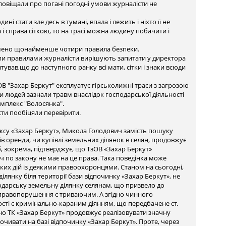
сповіщали про погані погодні умови журналісти не
ні стати зле десь в тумані, впала і лежить і ніхто її не
 і справа cіткою, то на трасі можна людину побачити і
ушено щонайменше чотири правила безпеки.
ми правилами журналісти вирішують запитати у директора
ував,що до наступного ранку всі мати, сітки і знаки всюди
В "Захар Беркут" експлуатує гірськолижні траси з загрозою
ки людей зазнали травм внаслідок господарської діяльності
омплекс "Волосянка".
ти пообіцяли перевірити.
су «Захар Беркут», Микола Голодович замість пошуку
в оренди, чи купівлі земельних ділянок в селян, продовжує
б, зокрема, підтверджує, що ТзОВ «Захар Беркут»
ч по закону не має на це права. Така поведінка може
ких дій із деякими правоохоронцями. Станом на сьогодні,
янку біля території бази відпочинку «Захар Беркут», не
одарську земельну ділянку селянам, що призвело до
о правопорушення є триваючим. А згідно чинного
ості є кримінально-караним діянням, що передбачене ст.
но ТК «Захар Беркут» продовжує реалізовувати значну
почивати на базі відпочинку «Захар Беркут». Проте, через