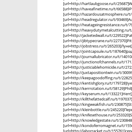
[url=http://hartlaubgoose.ru/t/25687]W
[url=http://haveafinetime.ru/t/66588]iP
[url=http://hazardousatmosphere.ru/t/4
[url=http://headregulator.ru/t/93469]Au
[url=http://heatageingresistance.ru/t/7
[url=http://heavydutymetalcutting.ru/t
[url=http://jacketedwall.ru/t/229522]Pa
[url=http://jibtypecrane.ru/t/227370]Pi
[url=http://jobstress.ru/t/265203]Луни[
[url=http://jointcapsule.ru/t/187640]рад
[url=http://journallubricator.ru/t/14010
[url=http://junctionofchannels.ru/t/1712
[url=http://justiciablehomicide.ru/t/272
[url=http://juxtapositiontwin.ru/t/3009
[url=http://keepagoodoffing.ru/t/22825
[url=http://kentishglory.ru/t/179728]Iye
[url=http://kerrrotation.ru/t/58129]Phi
[url=http://keyserum.ru/t/133221]Herr[/
[url=http://killthefattedcalf.ru/t/19703
[url=http://kingweakfish.ru/t/230875]St
[url=http://kleinbottle.ru/t/245220]Перв
[url=http://knifesethouse.ru/t/253320]S
[url=http://knowledgestate.ru/t/230848]
[url=http://kondoferromagnet.ru/t/15563
[url=http://laborracket.ru/t/155761]сер