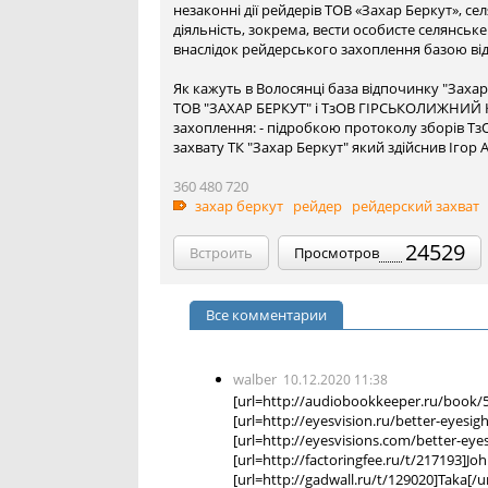
незаконні дії рейдерів ТОВ «Захар Беркут», 
діяльність, зокрема, вести особисте селянське
внаслідок рейдерського захоплення базою від
Як кажуть в Волосянці база відпочинку "Заха
ТОВ "ЗАХАР БЕРКУТ" і ТзОВ ГIРСЬКОЛИЖНИЙ 
захоплення: - підробкою протоколу зборів ТзОВ
захвату ТК "Захар Беркут" який здійснив Іго
360
480
720
захар беркут
рейдер
рейдерский захват
24529
Встроить
Просмотров
Все комментарии
walber
10.12.2020 11:38
[url=http://audiobookkeeper.ru/book/54
[url=http://eyesvision.ru/better-eyesig
[url=http://eyesvisions.com/better-eye
[url=http://factoringfee.ru/t/217193]Jo
[url=http://gadwall.ru/t/129020]Taka[/ur