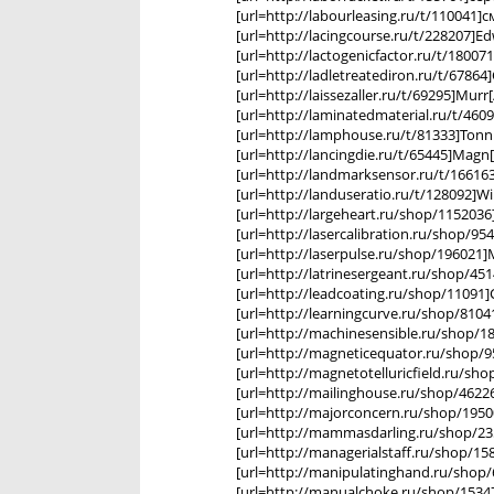
[url=http://labourleasing.ru/t/110041]с
[url=http://lacingcourse.ru/t/228207]Edw
[url=http://lactogenicfactor.ru/t/180071]
[url=http://ladletreatediron.ru/t/67864]
[url=http://laissezaller.ru/t/69295]Murr
[url=http://laminatedmaterial.ru/t/460
[url=http://lamphouse.ru/t/81333]Tonn[
[url=http://lancingdie.ru/t/65445]Magn[
[url=http://landmarksensor.ru/t/166163
[url=http://landuseratio.ru/t/128092]Wi
[url=http://largeheart.ru/shop/1152036]
[url=http://lasercalibration.ru/shop/954
[url=http://laserpulse.ru/shop/196021]M
[url=http://latrinesergeant.ru/shop/451
[url=http://leadcoating.ru/shop/11091]
[url=http://learningcurve.ru/shop/8104
[url=http://machinesensible.ru/shop/18
[url=http://magneticequator.ru/shop/95
[url=http://magnetotelluricfield.ru/sh
[url=http://mailinghouse.ru/shop/46226
[url=http://majorconcern.ru/shop/1950
[url=http://mammasdarling.ru/shop/23
[url=http://managerialstaff.ru/shop/158
[url=http://manipulatinghand.ru/shop/
[url=http://manualchoke.ru/shop/15347