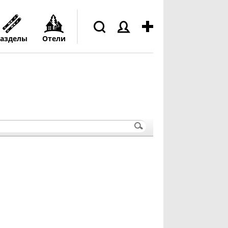
азделы
Отели