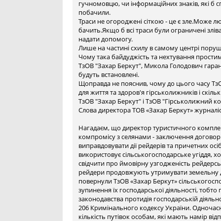
гучномовцю, чи інформаційних знаків, які б 
побачили.
Траси не огороджені сіткою - це є зле.Може люди
бачить.Якщо б всі траси були ограничені зліва
надати допомогу.
Лише на частині схилу в самому центрі пор
Чому така байдуджість та нехтування прости
ТзОВ "Захар Беркут", Микола Голодович гарант
будуть встановлені.
Щоправда не пояснив, чому до цього часу ТзО
для життя та здоров'я гірськолижників і скіль
ТзОВ "Захар Беркут" і ТзОВ "Гірськолижний к
Слова директора ТОВ «Захар Беркут» журналіс
Нагадаєм, що директор туристичного комплек
компромісу з селянами - заключення договорі
виправдовувати дії рейдерів та причетних осі
використовує сільськогосподарське угіддя, хо
свідчити про ймовірну узгодженість рейдерсь
рейдери продовжують утримувати земельну діл
повернули ТзОВ «Захар Беркут» сільськогосп
зупинення їх господарської діяльності, тобт
законодавства протидія господарській діяльн
206 Кримінального кодексу України. Одночас
кількість путівок особам, які мають намір від