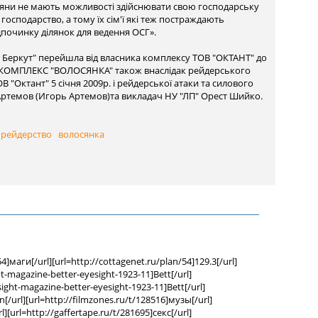
селяни не мають можливості здійснювати свою господарську
 господарство, а тому їх сім'ї які теж постраждають
починку ділянок для ведення ОСГ».
р Беркут" перейшла від власника комплексу ТОВ "ОКТАНТ" до
КОМПЛЕКС "ВОЛОСЯНКА" також внаслідак рейдерського
 "Октант" 5 січня 2009р. і рейдерської атаки та силового
р Артемов (Игорь Артемов)та викладач НУ "ЛП" Орест Шийко.
рейдерство
волосянка
]маги[/url][url=http://cottagenet.ru/plan/54]129.3[/url]
ht-magazine-better-eyesight-1923-11]Bett[/url]
sight-magazine-better-eyesight-1923-11]Bett[/url]
hn[/url][url=http://filmzones.ru/t/128516]музы[/url]
l][url=http://gaffertape.ru/t/281695]секс[/url]