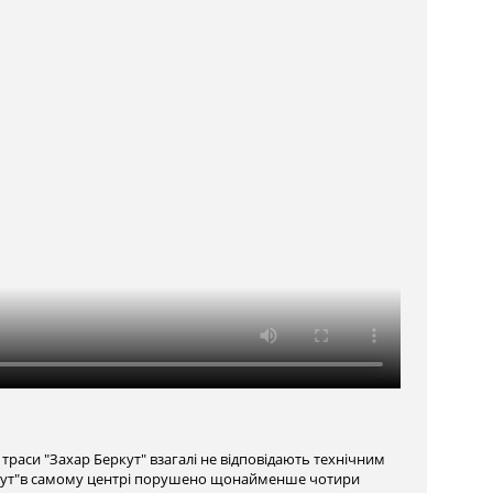
раси "Захар Беркут" взагалі не відповідають технічним
ркут"в самому центрі порушено щонайменше чотири