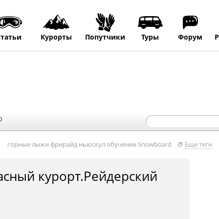
Статьи
Курорты
Попутчики
Туры
Форум
Р
0
горные лыжи
фрирайд
ньюскул
обучение
Snowboard
Еще теги
асный курорт.Рейдерский