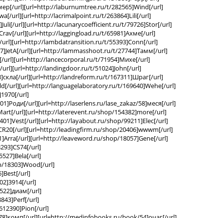
мер[/url][url=http://laburnumtree.ru/t/282565]Wind[/url]
a[/url][url=http://lacrimalpoint.ru/t/263864]Lili[/url]
Juli[/url][url=http://lacunarycoefficient.ru/t/79726]Stor[/url]
Crav[/url][url=http://laggingload.ru/t/65981]Ахме[/url]
[/url][url=http://lambdatransition.ru/t/55393]Conn[/url]
97]JetA[/url][url=http://lammasshoot.ru/t/27744]Тамм[/url]
/url][url=http://lancecorporal.ru/t/71954]Михе[/url]
/url][url=http://landingdoor.ru/t/51024]John[/url]
]скла[/url][url=http://landreform.ru/t/167311]Шраг[/url]
ld[/url][url=http://languagelaboratory.ru/t/169640]Wehe[/url]
1970[/url]
01]Роди[/url][url=http://laserlens.ru/lase_zakaz/58]меся[/url]
art[/url][url=http://laterevent.ru/shop/154382]more[/url]
401]Vest[/url][url=http://layabout.ru/shop/99211]Elec[/url]
CR20[/url][url=http://leadingfirm.ru/shop/20406]wwwm[/url]
1]Arra[/url][url=http://leaveword.ru/shop/18057]Gene[/url]
293]CS74[/url]
527]Bela[/url]
op/18303]Wood[/url]
]Best[/url]
02]3914[/url]
522]диам[/url]
843]Perf[/url]
612390]Pion[/url]
8]комп[/url][url=http://medinfobooks.ru/book/54]очаг[/url]