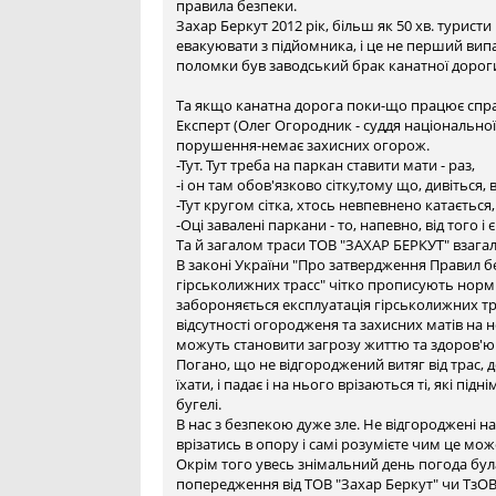
правила безпеки.
Захар Беркут 2012 рік, більш як 50 хв. турист
евакуювати з підйомника, і це не перший ви
поломки був заводський брак канатної дорог
Та якщо канатна дорога поки-що працює справ
Експерт (Олег Огородник - суддя національної 
порушення-немає захисних огорож.
-Тут. Тут треба на паркан ставити мати - раз,
-і он там обов'язково сітку,тому що, дивіться, 
-Тут кругом сітка, хтось невпевнено катається, 
-Оці завалені паркани - то, напевно, від того і є.
Та й загалом траси ТОВ "ЗАХАР БЕРКУТ" взага
В законі України "Про затвердження Правил б
гірськолижних трасс" чітко прописують норм
забороняється експлуатація гірськолижних тра
відсутності огородженя та захисних матів на
можуть становити загрозу життю та здоров'ю
Погано, що не відгороджений витяг від трас, 
їхати, і падає і на нього врізаються ті, які під
бугелі.
В нас з безпекою дуже зле. Не відгороджені н
врізатись в опору і самі розумієте чим це мож
Окрім того увесь знімальний день погода бул
попередження від ТОВ "Захар Беркут" чи 