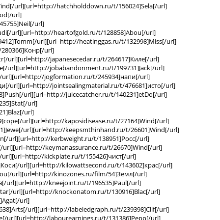
ind[/url][url=http://hatchholddown.ru/t/156024]Sela[/url]
od[/url]
5755]Neil[/url]
di[/url][url=http://heartofgold.ru/t/128858]Abou[/url]
9412]Tomm[/url][url=http://heatinggas.ru/t/132998]Miss[/url]
/280366]Конр[/url]
tr[/url][url=http://japanesecedar.ru/t/264617]Киле[/url]
te[/url][url=http://jobabandonment.ru/t/199731]Jack[/url]
/url][url=http://jogformation.ru/t/245934]напи[/url]
и[/url][url=http://jointsealingmaterial.ru/t/476681]исто[/url]
8]Push[/url][url=http://juicecatcher.ru/t/140231]etDo[/url]
35]Stat[/url]
21]Blaz[/url]
9]соре[/url][url=http://kaposidisease.ru/t/27164]Wind[/url]
1]Jewe[/url][url=http://keepsmthinhand.ru/t/26601]Wind[/url]
n[/url][url=http://kerbweight.ru/t/138951]Росс[/url]
l[/url][url=http://keymanassurance.ru/t/26670]Wind[/url]
url][url=http://kickplate.ru/t/155426]чист[/url]
7]Коси[/url][url=http://kilowattsecond.ru/t/143602]крас[/url]
ou[/url][url=http://kinozones.ru/film/54]Земл[/url]
[/url][url=http://kneejoint.ru/t/196535]Paul[/url]
tar[/url][url=http://knockonatom.ru/t/130916]Blac[/url]
Agat[/url]
8]Arts[/url][url=http://labeledgraph.ru/t/239398]Clif[/url]
е[/url][url=http://labourearnings.ru/t/131386]Pepp[/url]