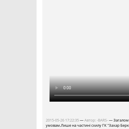
2015-05-26 17:22:35
—
Автор:
-BARS-
— Загалом т
умовам.Лише на частині схилу ГК "Захар Бе