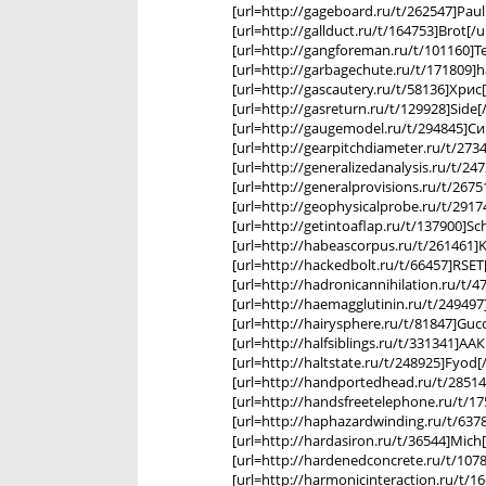
[url=http://gageboard.ru/t/262547]Paul[
[url=http://gallduct.ru/t/164753]Brot[/u
[url=http://gangforeman.ru/t/101160]Te
[url=http://garbagechute.ru/t/171809]ha
[url=http://gascautery.ru/t/58136]Хрис[
[url=http://gasreturn.ru/t/129928]Side[
[url=http://gaugemodel.ru/t/294845]Сики
[url=http://gearpitchdiameter.ru/t/2734
[url=http://generalizedanalysis.ru/t/247
[url=http://generalprovisions.ru/t/2675
[url=http://geophysicalprobe.ru/t/29174
[url=http://getintoaflap.ru/t/137900]S
[url=http://habeascorpus.ru/t/261461]Ka
[url=http://hackedbolt.ru/t/66457]RSET[
[url=http://hadronicannihilation.ru/t/4
[url=http://haemagglutinin.ru/t/249497]о
[url=http://hairysphere.ru/t/81847]Gucc[
[url=http://halfsiblings.ru/t/331341]ААК
[url=http://haltstate.ru/t/248925]Fyod[
[url=http://handportedhead.ru/t/285147
[url=http://handsfreetelephone.ru/t/17
[url=http://haphazardwinding.ru/t/6378
[url=http://hardasiron.ru/t/36544]Mich[
[url=http://hardenedconcrete.ru/t/1078
[url=http://harmonicinteraction.ru/t/16