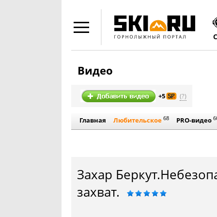
Видео
(?)
+5
68
6
Главная
Любительское
PRO-видео
Захар Беркут.Небезоп
захват.