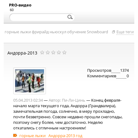
PRO-видео
60
горные лыжи
фрирайд
ньюскул
обучение
Snowboard
Еще теги
Андорра-2013
Просмотров
1374
Комментариев
0
05.04.2013 02:34
—
Автор:
Пи-Ли-Цинь
— Конец февраля-
начало марта текущего года, Андорра (Грандвалира),
замечательная погода, солнечно, в меру прохладно,
почти безветренно. Совсем недавно прошли снегопады,
поэтому снегу более, чем достаточно. Неделю
откатались с отличным настроением!
горные лыжи
Андорра-2013 год